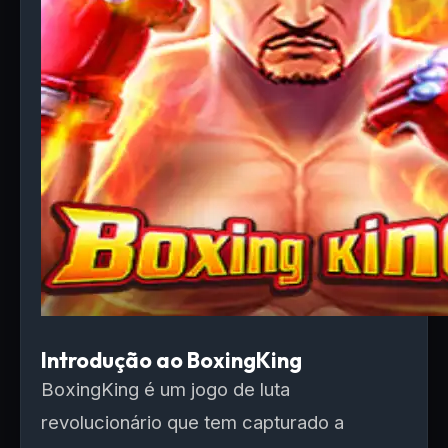
Introdução ao BoxingKing
BoxingKing é um jogo de luta
revolucionário que tem capturado a