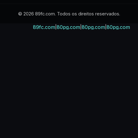
© 2026 89fc.com. Todos os direitos reservados.
89fc.com
|
80pg.com
|
80pg.com
|
80pg.com