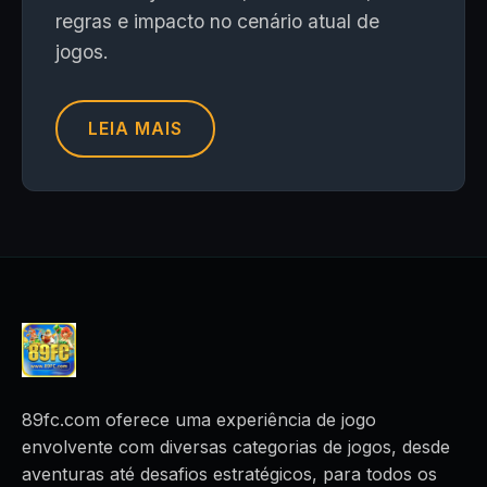
regras e impacto no cenário atual de
jogos.
LEIA MAIS
89fc.com oferece uma experiência de jogo
envolvente com diversas categorias de jogos, desde
aventuras até desafios estratégicos, para todos os