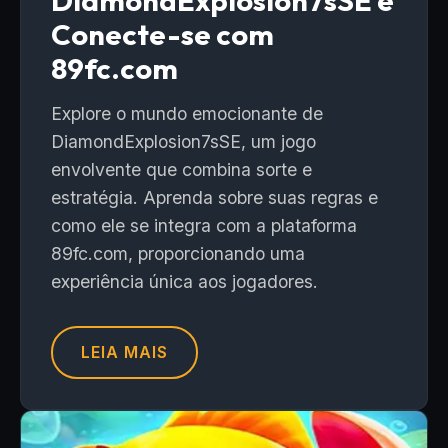
DiamondExplosion7sSE e
Conecte-se com
89fc.com
Explore o mundo emocionante de
DiamondExplosion7sSE, um jogo
envolvente que combina sorte e
estratégia. Aprenda sobre suas regras e
como ele se integra com a plataforma
89fc.com, proporcionando uma
experiência única aos jogadores.
LEIA MAIS