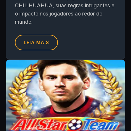
CHILIHUAHUA, suas regras intrigantes e
o impacto nos jogadores ao redor do
mundo.
LEIA MAIS