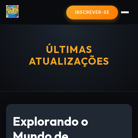
INSCREVER-SE
JOGOS DE SABONG
CAÇA-NÍQUEIS
ÚLTIMAS
LOTERIA ONLINE
ATUALIZAÇÕES
JUETENG
POLÍTICA PRIVACIDADE
NOTÍCIAS EXPRESSAS
Explorando o
Mundo de