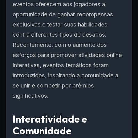
eventos oferecem aos jogadores a
oportunidade de ganhar recompensas
exclusivas e testar suas habilidades
contra diferentes tipos de desafios.
Recentemente, com o aumento dos
esforços para promover atividades online
interativas, eventos temáticos foram
introduzidos, inspirando a comunidade a
se unir e competir por prêmios
significativos.
Interatividade e
Comunidade