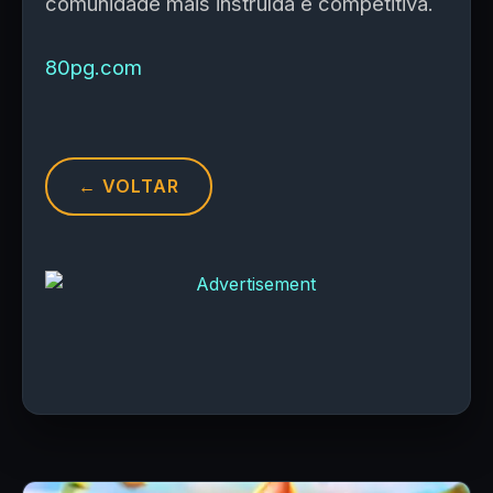
comunidade mais instruída e competitiva.
80pg.com
← VOLTAR