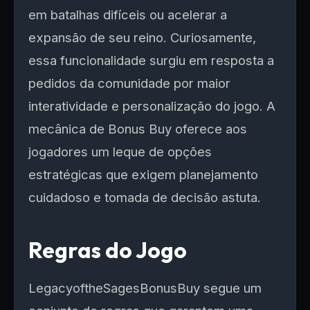
em batalhas difíceis ou acelerar a
expansão de seu reino. Curiosamente,
essa funcionalidade surgiu em resposta a
pedidos da comunidade por maior
interatividade e personalização do jogo. A
mecânica de Bonus Buy oferece aos
jogadores um leque de opções
estratégicas que exigem planejamento
cuidadoso e tomada de decisão astuta.
Regras do Jogo
LegacyoftheSagesBonusBuy segue um