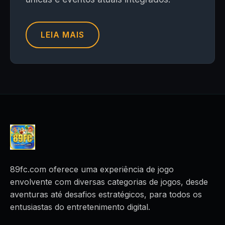
LEIA MAIS
89fc.com oferece uma experiência de jogo
envolvente com diversas categorias de jogos, desde
aventuras até desafios estratégicos, para todos os
entusiastas do entretenimento digital.