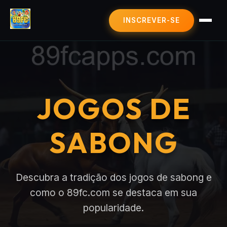
INSCREVER-SE
JOGOS DE SABONG
CAÇA-NÍQUEIS
LOTERIA ONLINE
JOGOS DE
JUETENG
POLÍTICA PRIVACIDADE
NOTÍCIAS EXPRESSAS
SABONG
Descubra a tradição dos jogos de sabong e
como o 89fc.com se destaca em sua
popularidade.