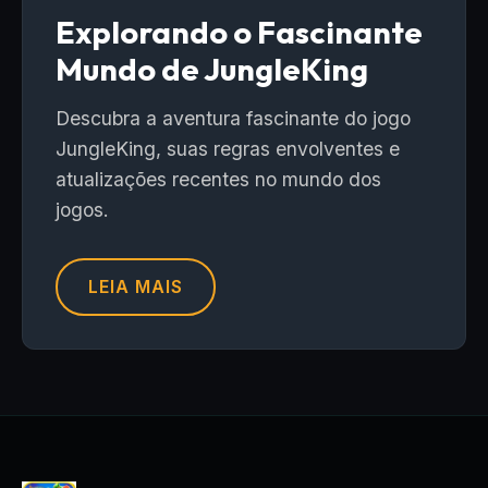
Explorando o Fascinante
Mundo de JungleKing
Descubra a aventura fascinante do jogo
JungleKing, suas regras envolventes e
atualizações recentes no mundo dos
jogos.
LEIA MAIS