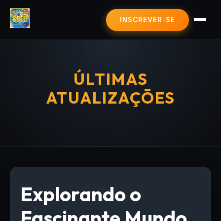
INSCREVER-SE
JOGOS DE SABONG
CAÇA-NÍQUEIS
ÚLTIMAS
LOTERIA ONLINE
ATUALIZAÇÕES
JUETENG
POLÍTICA PRIVACIDADE
NOTÍCIAS EXPRESSAS
Explorando o
Fascinante Mundo