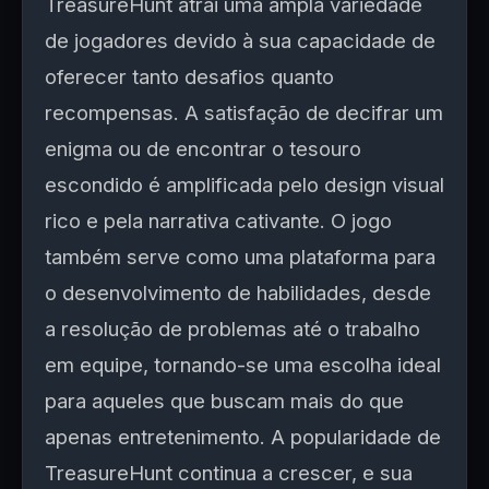
TreasureHunt atrai uma ampla variedade
de jogadores devido à sua capacidade de
oferecer tanto desafios quanto
recompensas. A satisfação de decifrar um
enigma ou de encontrar o tesouro
escondido é amplificada pelo design visual
rico e pela narrativa cativante. O jogo
também serve como uma plataforma para
o desenvolvimento de habilidades, desde
a resolução de problemas até o trabalho
em equipe, tornando-se uma escolha ideal
para aqueles que buscam mais do que
apenas entretenimento. A popularidade de
TreasureHunt continua a crescer, e sua