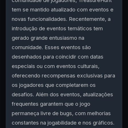
comunidade de jogadores, TreasureHunt
tem se mantido atualizado com eventos e
novas funcionalidades. Recentemente, a
introdução de eventos temáticos tem
gerado grande entusiasmo na
comunidade. Esses eventos são
desenhados para coincidir com datas
especiais ou com eventos culturais,
oferecendo recompensas exclusivas para
os jogadores que completarem os
desafios. Além dos eventos, atualizações
frequentes garantem que o jogo
permaneça livre de bugs, com melhorias
constantes na jogabilidade e nos gráficos.