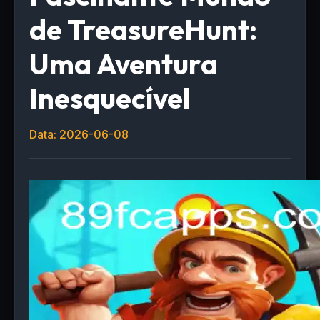
de TreasureHunt:
Uma Aventura
Inesquecível
Data: 2026-06-08