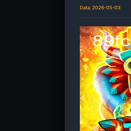
Data: 2026-05-03