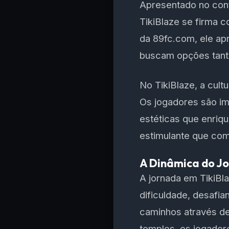
Apresentado no cont
TikiBlaze se firma 
da 89fc.com, ele a
buscam opções tanto
No TikiBlaze, a cult
Os jogadores são ime
estéticas que enriq
estimulante que com
A Dinâmica do J
A jornada em TikiBl
dificuldade, desafi
caminhos através de
templos, os jogador