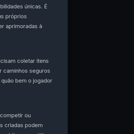
ilidades únicas. É
s próprios
er aprimoradas à
cisam coletar itens
ar caminhos seguros
o quão bem o jogador
 competir ou
as criadas podem