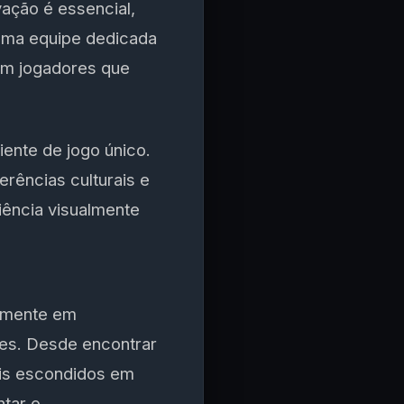
vação é essencial,
 uma equipe dedicada
om jogadores que
iente de jogo único.
erências culturais e
iência visualmente
vamente em
res. Desde encontrar
ais escondidos em
ntar o