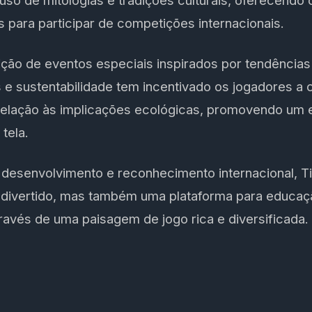
uso de mitologias e tradições culturais, oferecendo
 para participar de competições internacionais.
ção de eventos especiais inspirados por tendências
 e sustentabilidade tem incentivado os jogadores a
elação às implicações ecológicas, promovendo um e
tela.
 desenvolvimento e reconhecimento internacional, Ti
 divertido, mas também uma plataforma para educaç
través de uma paisagem de jogo rica e diversificada.