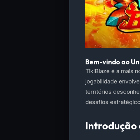
Bem-vindo ao Uni
TikiBlaze é a mais 
jogabilidade envolve
territórios desconh
desafios estratégico
Introdução 