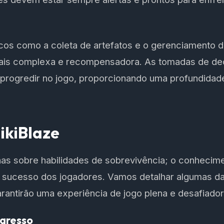
cos como a coleta de artefatos e o gerenciamento 
mais complexa e recompensadora. As tomadas de dec
 progredir no jogo, proporcionando uma profundidad
ikiBlaze
nas sobre habilidades de sobrevivência; o conhecim
 o sucesso dos jogadores. Vamos detalhar algumas d
rantirão uma experiência de jogo plena e desafiador
gresso