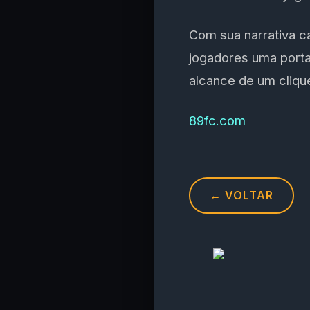
Com sua narrativa ca
jogadores uma porta 
alcance de um cliqu
89fc.com
← VOLTAR