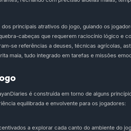
m dos principais atrativos do jogo, guiando os jogad
 quebra-cabeças que requerem raciocínio lógico e 
ram-se referências a deuses, técnicas agrícolas, as
rita maia, tudo integrado em tarefas e missões emo
Jogo
yanDiaries é construída em torno de alguns princípi
ência equilibrada e envolvente para os jogadores:
centivados a explorar cada canto do ambiente do jo