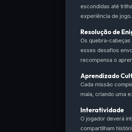
escondidas até trilh
experiência de jogo.
Resolução de En
Os quebra-cabeças s
esses desafios envo
recompensa o aprend
Aprendizado Cult
Cada missão comple
maia, criando uma e
Interatividade
O jogador deverá in
compartilham históri