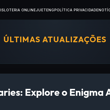
IS
LOTERIA ONLINE
JUETENG
POLÍTICA PRIVACIDADE
NOTÍ
ÚLTIMAS ATUALIZAÇÕES
ries: Explore o Enigma 