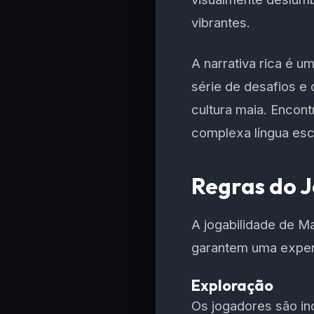
vibrantes.
A narrativa rica é u
série de desafios e
cultura maia. Encont
complexa língua esc
Regras do 
A jogabilidade de Ma
garantem uma experi
Exploração
Os jogadores são in