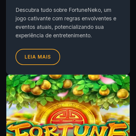
Descubra tudo sobre FortuneNeko, um
jogo cativante com regras envolventes e
eventos atuais, potencializando sua
experiência de entretenimento.
LEIA MAIS