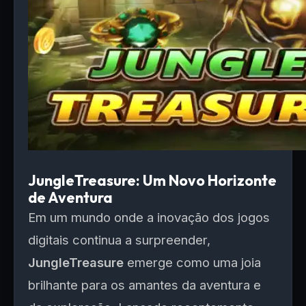
JungleTreasure: Um Novo Horizonte
de Aventura
Em um mundo onde a inovação dos jogos
digitais continua a surpreender,
JungleTreasure
emerge como uma joia
brilhante para os amantes da aventura e