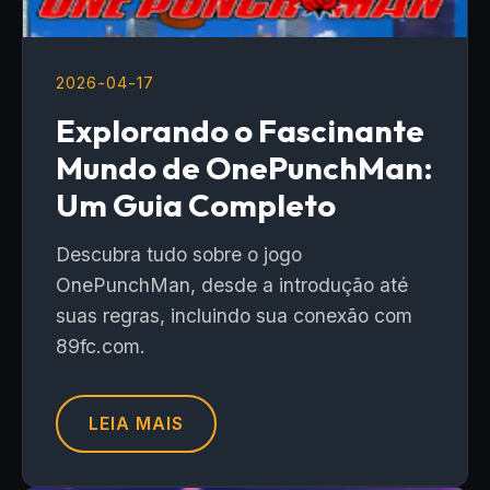
2026-04-17
Explorando o Fascinante
Mundo de OnePunchMan:
Um Guia Completo
Descubra tudo sobre o jogo
OnePunchMan, desde a introdução até
suas regras, incluindo sua conexão com
89fc.com.
LEIA MAIS