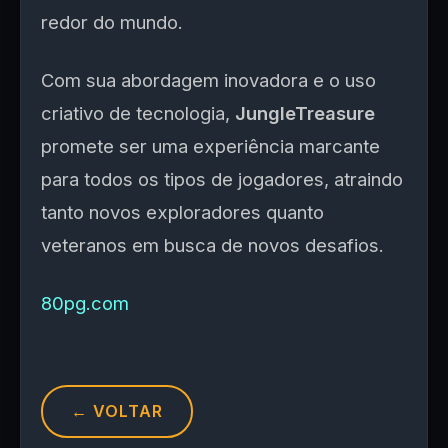
redor do mundo.
Com sua abordagem inovadora e o uso
criativo de tecnologia,
JungleTreasure
promete ser uma experiência marcante
para todos os tipos de jogadores, atraindo
tanto novos exploradores quanto
veteranos em busca de novos desafios.
80pg.com
← VOLTAR