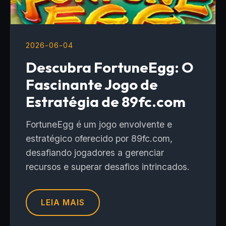
2026-06-04
Descubra FortuneEgg: O
Fascinante Jogo de
Estratégia de 89fc.com
FortuneEgg é um jogo envolvente e
estratégico oferecido por 89fc.com,
desafiando jogadores a gerenciar
recursos e superar desafios intrincados.
LEIA MAIS