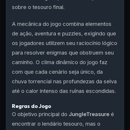
sobre o tesouro final.
A mecânica do jogo combina elementos
de ação, aventura e puzzles, exigindo que
os jogadores utilizem seu raciocínio lógico
para resolver enigmas que obstruem seu
caminho. O clima dinâmico do jogo faz
com que cada cenário seja único, da
chuva torrencial nas profundezas da selva
até o calor intenso das ruínas escondidas.
Regras do Jogo
O objetivo principal do
JungleTreasure
é
encontrar o lendário tesouro, mas o