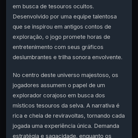
em busca de tesouros ocultos.
Desenvolvido por uma equipe talentosa
que se inspirou em antigos contos de
exploração, o jogo promete horas de
entretenimento com seus gráficos
deslumbrantes e trilha sonora envolvente.
No centro deste universo majestoso, os
jogadores assumem o papel de um
explorador corajoso em busca dos
místicos tesouros da selva. A narrativa é
rica e cheia de reviravoltas, tornando cada
jogada uma experiência única. Demanda
estratégia e sagacidade, enquanto os