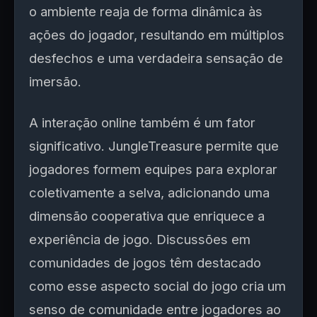
o ambiente reaja de forma dinâmica às
ações do jogador, resultando em múltiplos
desfechos e uma verdadeira sensação de
imersão.
A interação online também é um fator
significativo. JungleTreasure permite que
jogadores formem equipes para explorar
coletivamente a selva, adicionando uma
dimensão cooperativa que enriquece a
experiência de jogo. Discussões em
comunidades de jogos têm destacado
como esse aspecto social do jogo cria um
senso de comunidade entre jogadores ao