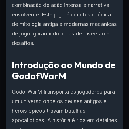
combinação de ação intensa e narrativa
envolvente. Este jogo é uma fusão única
de mitologia antiga e modernas mecânicas
de jogo, garantindo horas de diversão e
desafios.
Introdução ao Mundo de
GodofWarM
GodofWarM transporta os jogadores para
um universo onde os deuses antigos e
heróis épicos travam batalhas
apocalípticas. A história é rica em detalhes