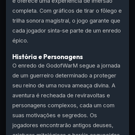
e oferece uma experiência de imersão
completa. Com gráficos de tirar o fôlego e
trilha sonora magistral, o jogo garante que
cada jogador sinta-se parte de um enredo
épico.
História e Personagens
O enredo de GodofWarM segue a jornada
de um guerreiro determinado a proteger
seu reino de uma nova ameaça divina. A
aventura é recheada de reviravoltas e
personagens complexos, cada um com
suas motivações e segredos. Os
jogadores encontrarão antigos deuses,