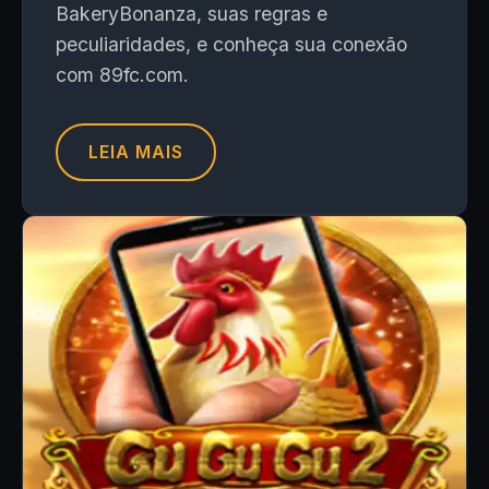
BakeryBonanza, suas regras e
peculiaridades, e conheça sua conexão
com 89fc.com.
LEIA MAIS