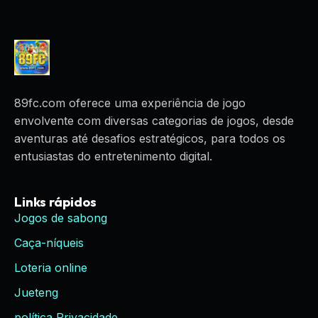
89fc.com oferece uma experiência de jogo
envolvente com diversas categorias de jogos, desde
aventuras até desafios estratégicos, para todos os
entusiastas do entretenimento digital.
Links rápidos
Jogos de sabong
Caça-níqueis
Loteria online
Jueteng
política Privacidade