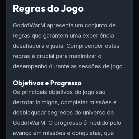
Regras do Jogo
GodofWarM apresenta um conjunto de
regras que garantem uma experiência
desafiadora e justa. Compreender estas
regras é crucial para maximizar o
desempenho durante as sessões de jogo.
Objetivos e Progresso
Os principais objetivos do jogo são
derrotar inimigos, completar missões e
desbloquear segredos do universo de
GodofWarM. O progresso é medido pelo
avanço em missões e conquistas, que