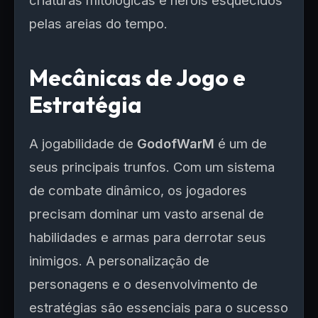
criaturas mitológicas e heróis esquecidos
pelas areias do tempo.
Mecânicas de Jogo e
Estratégia
A jogabilidade de
GodofWarM
é um de
seus principais trunfos. Com um sistema
de combate dinâmico, os jogadores
precisam dominar um vasto arsenal de
habilidades e armas para derrotar seus
inimigos. A personalização de
personagens e o desenvolvimento de
estratégias são essenciais para o sucesso