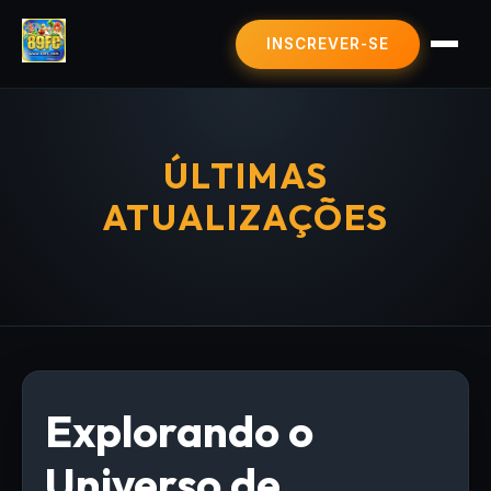
INSCREVER-SE
JOGOS DE SABONG
CAÇA-NÍQUEIS
ÚLTIMAS
LOTERIA ONLINE
ATUALIZAÇÕES
JUETENG
POLÍTICA PRIVACIDADE
NOTÍCIAS EXPRESSAS
Explorando o
Universo de