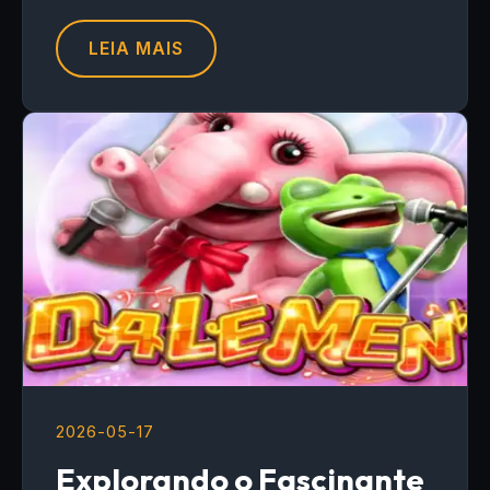
LEIA MAIS
2026-05-17
Explorando o Fascinante