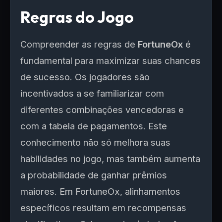
Regras do Jogo
Compreender as regras de
FortuneOx
é
fundamental para maximizar suas chances
de sucesso. Os jogadores são
incentivados a se familiarizar com
diferentes combinações vencedoras e
com a tabela de pagamentos. Este
conhecimento não só melhora suas
habilidades no jogo, mas também aumenta
a probabilidade de ganhar prêmios
maiores. Em FortuneOx, alinhamentos
específicos resultam em recompensas