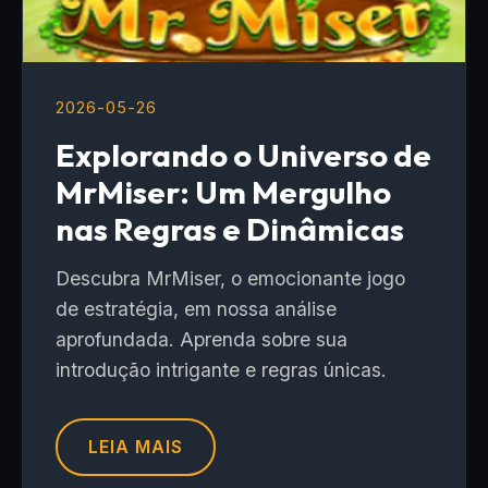
2026-05-26
Explorando o Universo de
MrMiser: Um Mergulho
nas Regras e Dinâmicas
Descubra MrMiser, o emocionante jogo
de estratégia, em nossa análise
aprofundada. Aprenda sobre sua
introdução intrigante e regras únicas.
LEIA MAIS