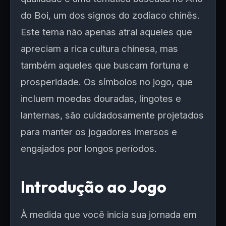
do Boi, um dos signos do zodíaco chinês.
Este tema não apenas atrai aqueles que
apreciam a rica cultura chinesa, mas
também aqueles que buscam fortuna e
prosperidade. Os símbolos no jogo, que
incluem moedas douradas, lingotes e
lanternas, são cuidadosamente projetados
para manter os jogadores imersos e
engajados por longos períodos.
Introdução ao Jogo
À medida que você inicia sua jornada em