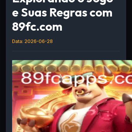
e Suas Regras com
89fc.com
Data: 2026-06-28