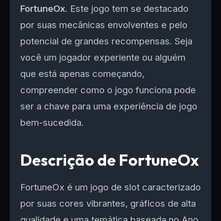
FortuneOx
. Este jogo tem se destacado
por suas mecânicas envolventes e pelo
potencial de grandes recompensas. Seja
você um jogador experiente ou alguém
que está apenas começando,
compreender como o jogo funciona pode
ser a chave para uma experiência de jogo
bem-sucedida.
Descrição de FortuneOx
FortuneOx é um jogo de slot caracterizado
por suas cores vibrantes, gráficos de alta
qualidade e uma temática baseada no Ano